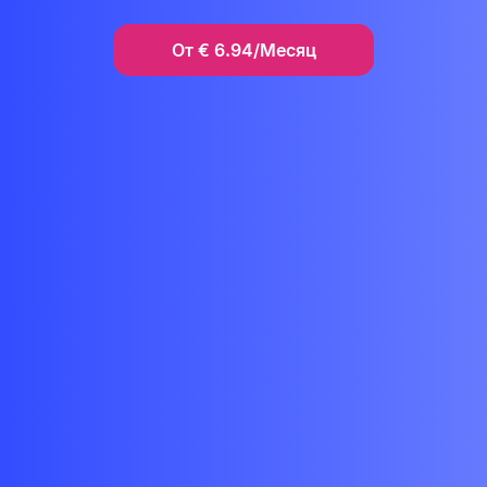
От
€
6.94/Месяц