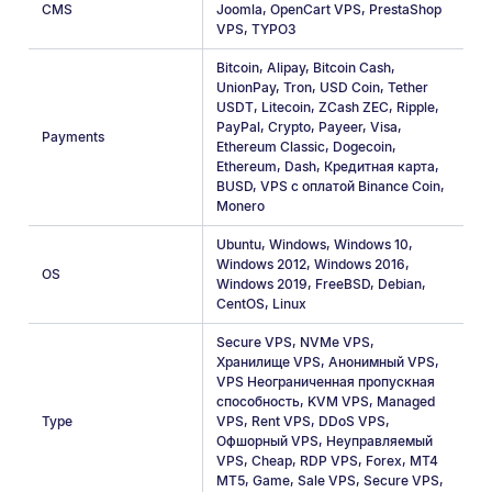
CMS
Joomla
,
OpenCart VPS
,
PrestaShop
VPS
,
TYPO3
Bitcoin
,
Alipay
,
Bitcoin Cash
,
UnionPay
,
Tron
,
USD Coin
,
Tether
USDT
,
Litecoin
,
ZCash ZEC
,
Ripple
,
PayPal
,
Crypto
,
Payeer
,
Visa
,
Payments
Ethereum Classic
,
Dogecoin
,
Ethereum
,
Dash
,
Кредитная карта
,
BUSD
,
VPS с оплатой Binance Coin
,
Monero
Ubuntu
,
Windows
,
Windows 10
,
Windows 2012
,
Windows 2016
,
OS
Windows 2019
,
FreeBSD
,
Debian
,
CentOS
,
Linux
Secure VPS
,
NVMe VPS
,
Хранилище VPS
,
Анонимный VPS
,
VPS Неограниченная пропускная
способность
,
KVM VPS
,
Managed
Type
VPS
,
Rent VPS
,
DDoS VPS
,
Офшорный VPS
,
Неуправляемый
VPS
,
Cheap
,
RDP VPS
,
Forex
,
MT4
MT5
,
Game
,
Sale VPS
,
Secure VPS
,