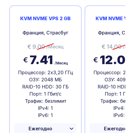
KVM NVME VPS 2 GB
KVM NVME VPS
Франция, Страсбуг
Франция, Стра
€
9.00
€
14.00
/Месяц
/Ме
7.41
12.0
€
€
/Месяц
Процессор: 2x3,20 ГГц
Процессор: 2x3,
ОЗУ: 2048 МБ
ОЗУ: 4096 
RAID-10 HDD: 30 ГБ
RAID-10 HDD: 
Порт: 1 Гбит/с
Порт: 1 Гбит
Трафик: безлимит
Трафик: безл
IPv4: 1
IPv4: 1
IPv6: 1
IPv6: 1