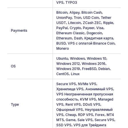
VPS
,
TYPO3
Bitcoin
,
Alipay
,
Bitcoin Cash
,
UnionPay
,
Tron
,
USD Coin
,
Tether
USDT
,
Litecoin
,
ZCash ZEC
,
Ripple
,
PayPal
,
Crypto
,
Payeer
,
Visa
,
Payments
Ethereum Classic
,
Dogecoin
,
Ethereum
,
Dash
,
Кредитная карта
,
BUSD
,
VPS с оплатой Binance Coin
,
Monero
Ubuntu
,
Windows
,
Windows 10
,
Windows 2012
,
Windows 2016
,
OS
Windows 2019
,
FreeBSD
,
Debian
,
CentOS
,
Linux
Secure VPS
,
NVMe VPS
,
Хранилище VPS
,
Анонимный VPS
,
VPS Неограниченная пропускная
способность
,
KVM VPS
,
Managed
Type
VPS
,
Rent VPS
,
DDoS VPS
,
Офшорный VPS
,
Неуправляемый
VPS
,
Cheap
,
RDP VPS
,
Forex
,
MT4
MT5
,
Game
,
Sale VPS
,
Secure VPS
,
SSD VPS
,
VPS для Трейдинга