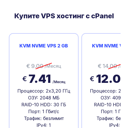
Купите VPS хостинг с cPanel
KVM NVME VPS 2 GB
KVM NVME VPS
€
9.00
€
14.00
/Месяц
/Ме
7.41
12.0
€
€
/Месяц
Процессор: 2x3,20 ГГц
Процессор: 2x3,
ОЗУ: 2048 МБ
ОЗУ: 4096 
RAID-10 HDD: 30 ГБ
RAID-10 HDD: 
Порт: 1 Гбит/с
Порт: 1 Гбит
Трафик: безлимит
Трафик: безл
IPv4: 1
IPv4: 1