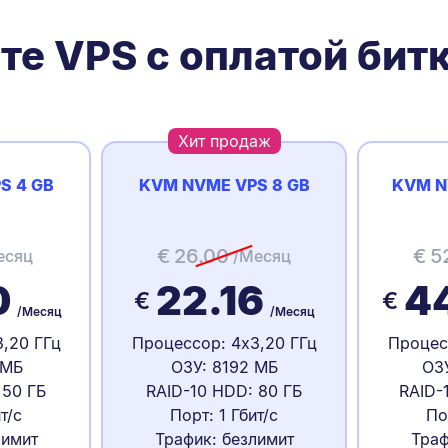
те VPS с оплатой бит
Хит продаж
S 4 GB
KVM NVME VPS 8 GB
KVM N
€
26.00
€
5
есяц
/Месяц
0
22.16
4
€
€
/Месяц
/Месяц
,20 ГГц
Процессор: 4x3,20 ГГц
Процес
 МБ
ОЗУ: 8192 МБ
ОЗ
 50 ГБ
RAID-10 HDD: 80 ГБ
RAID-
т/с
Порт: 1 Гбит/с
По
лимит
Трафик: безлимит
Траф