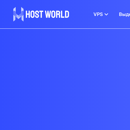
VPS
Выд