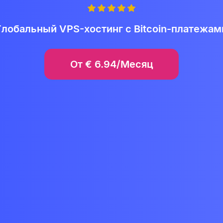
Глобальный VPS-хостинг с Bitcoin-платежам
От
€
6.94/Месяц