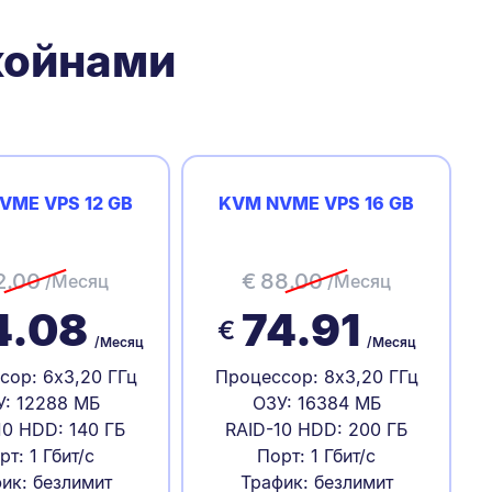
койнами
VME VPS 12 GB
KVM NVME VPS 16 GB
2.00
€
88.00
/Месяц
/Месяц
4.08
74.91
€
/Месяц
/Месяц
сор: 6x3,20 ГГц
Процессор: 8x3,20 ГГц
У: 12288 МБ
ОЗУ: 16384 МБ
10 HDD: 140 ГБ
RAID-10 HDD: 200 ГБ
рт: 1 Гбит/с
Порт: 1 Гбит/с
ик: безлимит
Трафик: безлимит