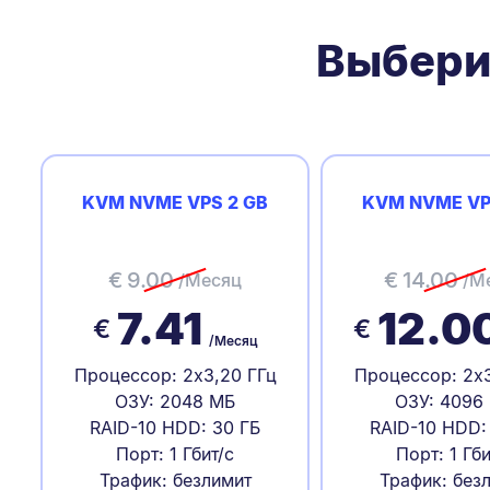
Выбери
KVM NVME VPS 2 GB
KVM NVME VP
€
9.00
€
14.00
/Месяц
/М
7.41
12.0
€
€
/Месяц
Процессор: 2x3,20 ГГц
Процессор: 2x3
ОЗУ: 2048 МБ
ОЗУ: 4096
RAID-10 HDD: 30 ГБ
RAID-10 HDD:
Порт: 1 Гбит/с
Порт: 1 Гби
Трафик: безлимит
Трафик: без