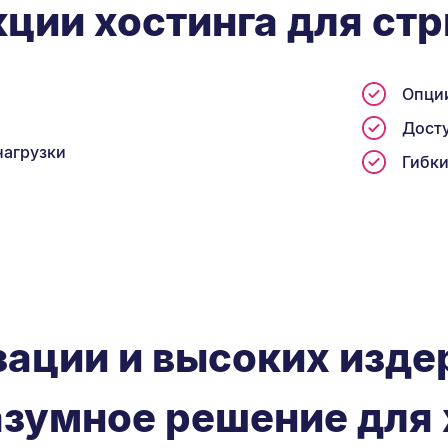
ции хостинга для ст
Опции
Досту
нагрузки
Гибки
зации и высоких изд
азумное решение для 