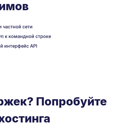
римов
 частной сети
п к командной строке
й интерфейс API
ержек? Попробуйте
хостинга