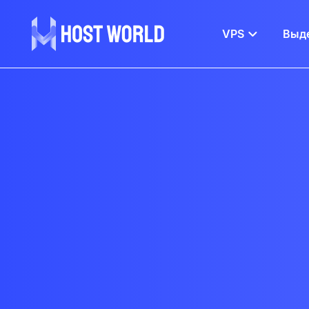
VPS
Выд