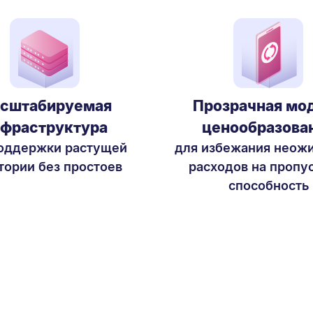
сштабируемая
Прозрачная мо
фраструктура
ценообразова
оддержки растущей
для избежания неож
тории без простоев
расходов на пропу
способность