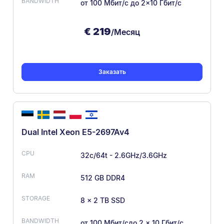
от 100 Мбит/с
до 2×10 Гбит/с
€
219
/Месяц
Заказать
Dual Intel Xeon E5-2697Av4
32c/64t - 2.6GHz/3.6GHz
512 GB DDR4
8 × 2 TB SSD
от 100 Мбит/с
до 2 × 10 Гбит/с