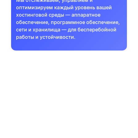
Мы отслеживаем, управляем и
оптимизируем каждый уровень вашей
хостинговой среды — аппаратное
обеспечение, программное обеспечение,
сети и хранилища — для бесперебойной
работы и устойчивости.
Проактивные меры
безопасности
Наша команда внедряет файрволы,
системы обнаружения вторжений,
графики патчей и мониторинг угроз в
реальном времени, чтобы поддерживать
безопасную и соответствующую
стандартам инфраструктуру.