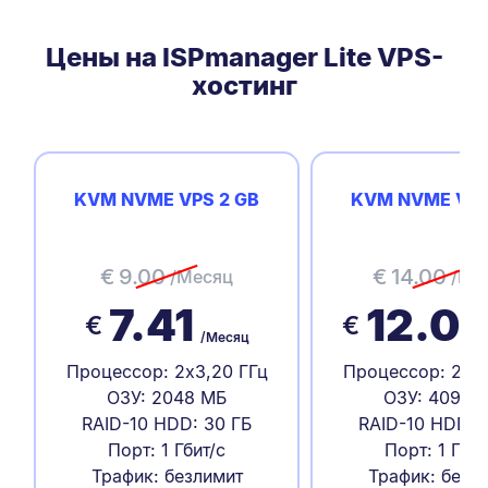
Цены на ISPmanager Lite VPS-
хостинг
KVM NVME VPS 2 GB
KVM NVME VPS
€
9.00
€
14.00
/Месяц
/Ме
7.41
12.0
€
€
/Месяц
Процессор: 2x3,20 ГГц
Процессор: 2x3,
ОЗУ: 2048 МБ
ОЗУ: 4096 
RAID-10 HDD: 30 ГБ
RAID-10 HDD: 
Порт: 1 Гбит/с
Порт: 1 Гбит
Трафик: безлимит
Трафик: безл