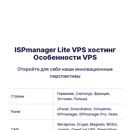
ISPmanager Lite VPS хостинг
Особенности VPS
Откройте для себя наши инновационные
перспективы
Германия
,
Сингапур
,
Франция
,
Страны
Эстония
,
Польша
cPanel
,
DirectAdmin
,
Virtualmin
,
Panel
ISPmanager
,
ISPmanager Pro
,
Vesta
Wordpress
,
Drupal
,
Magneto
,
MODx
,
CMS
Joomla
,
OpenCart VPS
,
PrestaShop