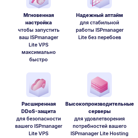
Мгновенная
Надежный аптайм
настройка
для стaбильной
чтобы запустить
работы ISPmanager
ваш ISPmanager
Lite без перебоев
Lite VPS
максимально
быстро
Расширенная
Высокопроизводительные
DDoS-защита
серверы
для безопасности
для удовлетворения
вашего ISPmanager
потребностей вашего
Lite VPS
ISPmanager Lite Hosting