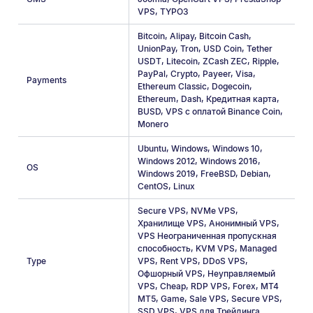
VPS
,
TYPO3
Bitcoin
,
Alipay
,
Bitcoin Cash
,
UnionPay
,
Tron
,
USD Coin
,
Tether
USDT
,
Litecoin
,
ZCash ZEC
,
Ripple
,
PayPal
,
Crypto
,
Payeer
,
Visa
,
Payments
Ethereum Classic
,
Dogecoin
,
Ethereum
,
Dash
,
Кредитная карта
,
BUSD
,
VPS с оплатой Binance Coin
,
Monero
Ubuntu
,
Windows
,
Windows 10
,
Windows 2012
,
Windows 2016
,
OS
Windows 2019
,
FreeBSD
,
Debian
,
CentOS
,
Linux
Secure VPS
,
NVMe VPS
,
Хранилище VPS
,
Анонимный VPS
,
VPS Неограниченная пропускная
способность
,
KVM VPS
,
Managed
Type
VPS
,
Rent VPS
,
DDoS VPS
,
Офшорный VPS
,
Неуправляемый
VPS
,
Cheap
,
RDP VPS
,
Forex
,
MT4
MT5
,
Game
,
Sale VPS
,
Secure VPS
,
SSD VPS
,
VPS для Трейдинга