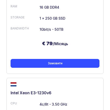
16 GB DDR4
1 x 250 GB SSD
1Gbit/s - 50TB
€
79
/Місяць
Замовити
Intel Xeon E3-1230v6
4c/8t - 3.50 GHz