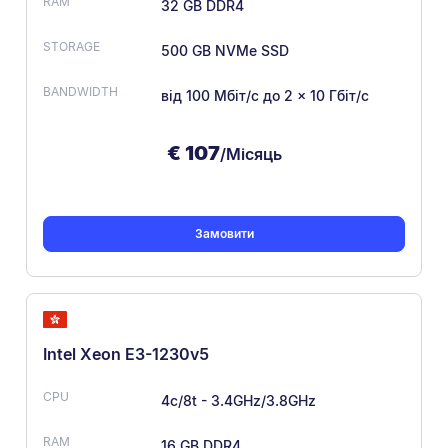
32 GB DDR4
500 GB NVMe SSD
від 100 Мбіт/с
до 2 × 10 Гбіт/с
€
107
/Місяць
Замовити
Intel Xeon E3-1230v5
4c/8t - 3.4GHz/3.8GHz
16 GB DDR4