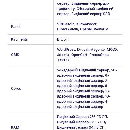
сервер
,
Виділений сервер для
трейдингу
,
Офшорний виділений
сервер
,
Виділений сервер SSD
VirtualMin
,
ISPmanager
,
Panel
DirectAdmin
,
Cpanel
,
VestaCP
Payments
Bitcoin
WordPress
,
Drupal
,
Magento
,
MODX
,
CMS
Joomla
,
OpenCart
,
PrestaShop
,
TYPO3
24-ядерний виділений сервер
,
20-
ядерний виділений сервер
,
6-
ядерний виділений сервер
,
2-
ядерний виділений сервер
,
8-
Cores
ядерний виділений сервер
,
16-
ядерний виділений сервер
,
10-
ядерний виділений сервер
,
4-
ядерний виділений сервер
Виділений Сервер 256 ГБ ОП
,
Виділений Сервер 32 ГБ ОП
,
RAM
Виділений сервер 64 ГБ ОП
,