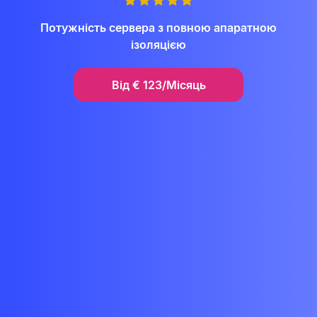
Потужність сервера з повною апаратною
ізоляцією
Від
€
123/Місяць