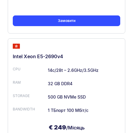
Замовити
Intel Xeon E5-2690v4
14c/28t – 2.6GHz/3.5GHz
32 GB DDR4
500 GB NVMe SSD
1 ТБ
порт 100 Мбіт/с
€
249
/Місяць