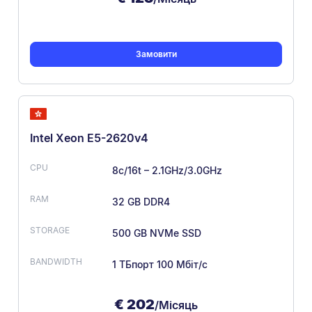
Замовити
Intel Xeon E5-2620v4
8c/16t – 2.1GHz/3.0GHz
32 GB DDR4
500 GB NVMe SSD
1 ТБ
порт 100 Мбіт/с
€
202
/Місяць