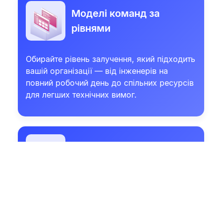
Моделі команд за
рівнями
Обирайте рівень залучення, який підходить
вашій організації — від інженерів на
повний робочий день до спільних ресурсів
для легших технічних вимог.
Стабільна експертиза
Незалежно від того, чи працюєте ви із
загальною або виділеною командою, всі
наші фахівці навчені працювати в