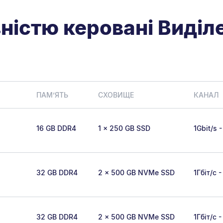
вністю керовані Виділ
ПАМʼЯТЬ
СХОВИЩЕ
КАНАЛ
16 GB DDR4
1 x 250 GB SSD
1Gbit/s 
32 GB DDR4
2 x 500 GB NVMe SSD
1Гбіт/с 
32 GB DDR4
2 x 500 GB NVMe SSD
1Гбіт/с 