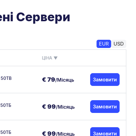
ені Сервери
EUR
USD
ЦІНА
▼
- 50TB
€
79
Замовити
/Місяць
- 50ТБ
€
99
Замовити
/Місяць
- 50ТБ
€
99
Замовити
/Місяць