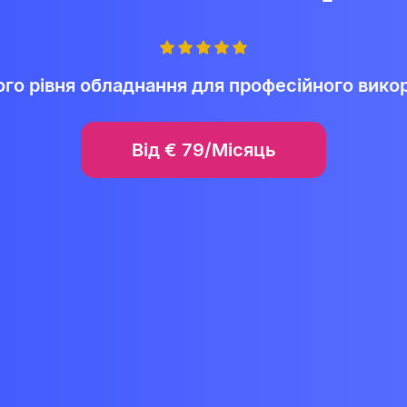
го рівня обладнання для професійного вико
Від
€
79/Місяць