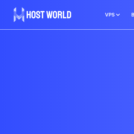
VPS
В