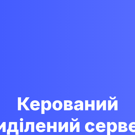
Керований
иділений серв