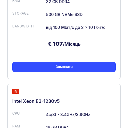
32 GB DDR4
500 GB NVMe SSD
від 100 Мбіт/с
до 2 × 10 Гбіт/с
€
107
/Місяць
Замовити
Intel Xeon E3-1230v5
4c/8t - 3.4GHz/3.8GHz
16 GB DDR4