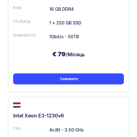
16 GB DDR4
1 x 250 GB SSD
1Gbit/s - 50TB
€
79
/Місяць
Замовити
Intel Xeon E3-1230v6
4c/8t - 3.50 GHz