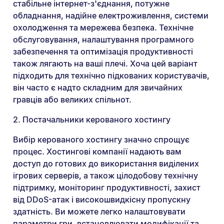
стабільне інтернет-з'єднання, потужне
обладнання, надійне електроживлення, системи
охолодження та мережева безпека. Технічне
обслуговування, налаштування програмного
забезпечення та оптимізація продуктивності
також лягають на ваші плечі. Хоча цей варіант
підходить для технічно підкованих користувачів,
він часто є надто складним для звичайних
гравців або великих спільнот.
2. Постачальники керованого хостингу
Вибір керованого хостингу значно спрощує
процес. Хостингові компанії надають вам
доступ до готових до використання виділених
ігрових серверів, а також цілодобову технічну
підтримку, моніторинг продуктивності, захист
від DDoS-атак і високошвидкісну пропускну
здатність. Ви можете легко налаштовувати
параметри гри, встановлювати модифікації та