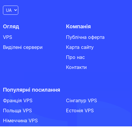
Огляд
Компанія
VPS
Публічна оферта
Виділені сервери
Карта сайту
Про нас
Контакти
Популярні посилання
Франція VPS
Сінгапур VPS
Польща VPS
Естонія VPS
Німеччина VPS