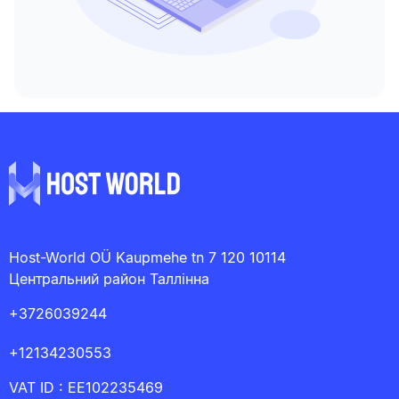
Host-World OÜ Kaupmehe tn 7 120 10114
Центральний район Таллінна
+3726039244
+12134230553
VAT ID : EE102235469