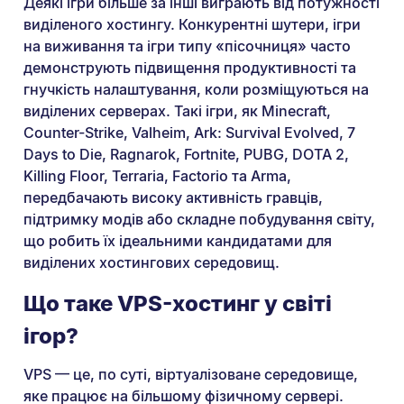
Деякі ігри більше за інші виграють від потужності
виділеного хостингу. Конкурентні шутери, ігри
на виживання та ігри типу «пісочниця» часто
демонструють підвищення продуктивності та
гнучкість налаштування, коли розміщуються на
виділених серверах. Такі ігри, як Minecraft,
Counter-Strike, Valheim, Ark: Survival Evolved, 7
Days to Die, Ragnarok, Fortnite, PUBG, DOTA 2,
Killing Floor, Terraria, Factorio та Arma,
передбачають високу активність гравців,
підтримку модів або складне побудування світу,
що робить їх ідеальними кандидатами для
виділених хостингових середовищ.
Що таке VPS-хостинг у світі
ігор?
VPS — це, по суті, віртуалізоване середовище,
яке працює на більшому фізичному сервері.