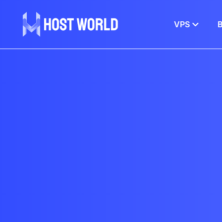
VPS
В