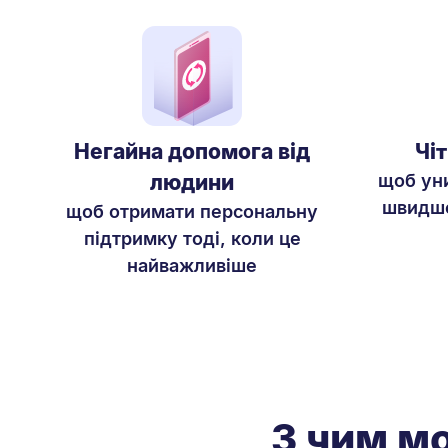
Негайна допомога від
Чі
людини
щоб уни
швидше
щоб отримати персональну
підтримку тоді, коли це
найважливіше
З чим м