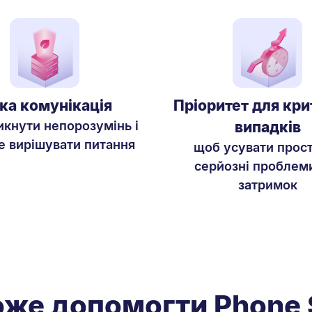
тка комунікація
Пріоритет для кр
кнути непорозумінь і
випадків
 вирішувати питання
щоб усувати прост
серйозні проблем
затримок
оже допомогти Phone 