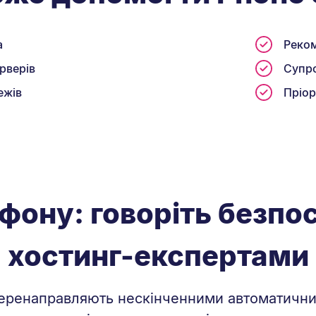
а
Реком
рверів
Супро
ежів
Пріор
фону: говоріть безп
хостинг-експертами
перенаправляють нескінченними автоматичн