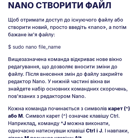
NANO СТВОРИТИ ФАЙЛ
Щоб отримати доступ до існуючого файлу або
створити новий, просто введіть «nano», а потім
бажане ім'я файлу:
$ sudo nano file_name
Вищезазначена команда відкриває нове вікно
редагування, що дозволяє вносити зміни до
файлу. Після внесення змін до файлу закрийте
редактор Nano. У нижній частині вікна ви
знайдете набір основних командних скорочень,
пов'язаних з редактором Nano.
Кожна команда починається з символів
карет (^)
або M
. Символ карет (^) означає клавішу Ctrl.
Наприклад, команду
^J
можна виконати,
одночасно натиснувши клавіші
Ctrl і J
. І навпаки,
літера
M
позначає клавішу
Alt
.