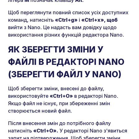
Щоб переглянути повний список усіх доступних
команд, натисніть
«Ctrl+g»
і
«Ctrl+x», щоб
вийти з Nano. Це надасть вам довідку щодо
використання різних функцій редактора Nano.
ЯК ЗБЕРЕГТИ ЗМІНИ У
ФАЙЛІ В РЕДАКТОРІ NANO
(ЗБЕРЕГТИ ФАЙЛ У NANO)
Щоб зберегти зміни, внесені до файлу,
використовуйте
«Ctrl+O»
в редакторі Nano.
Якщо файл не існує, при збереженні змін
створюється новий файл.
Після внесення змін до потрібного файлу
натисніть
«Ctrl+O».
У редакторі Nano з'явиться
запит на підтвердження. Щоб зберегти зміни,