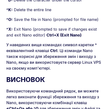
^D:
Delete the character under the cursor
^K:
Delete the entire line
^O:
Save the file in Nano (prompted for file name)
^X:
Exit Nano (prompted to save if changes exist
and exit Nano editor)
Ctrl+X (Exit Nano)
У наведених вище командах символ каретки
^
еквівалентний клавіші
Ctrl
. Ці команди Nano
також корисні для збереження змін і виходу з
Nano, якщо ви використовуєте сервер Linux VPS
на своєму комп'ютері.
ВИСНОВОК
Використовуючи командний рядок, ви можете
легко виконати функції збереження та виходу з
Nano, використовуючи комбінації клавіш
«Ctrl+O» або ^O
для збереження змін у файлі та