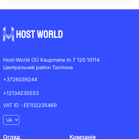
Host-World OÜ Kaupmehe tn 7 120 10114
Центральний район Таллінна
+3726039244
+12134230553
VAT ID : EE102235469
Огляд
Компанія