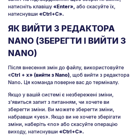
натисніть клавішу
«Enter»,
або скасуйте їх,
натиснувши
«Ctrl+C».
ЯК ВИЙТИ З РЕДАКТОРА
NANO (ЗБЕРЕГТИ І ВИЙТИ З
NANO)
Після внесення змін до файлу, використовуйте
«
Ctrl + x» (вийти з Nano)
, щоб вийти з редактора
Nano
.
Ця команда поверне вас до терміналу.
Якщо у вашій системі є незбережені зміни,
з'явиться запит з питанням, чи хочете ви
зберегти зміни. Ви можете зберегти зміни,
набравши «yes». Якщо ви не хочете зберігати
зміни, наберіть «no» або скасуйте операцію
виходу, натиснувши
«Ctrl+C».