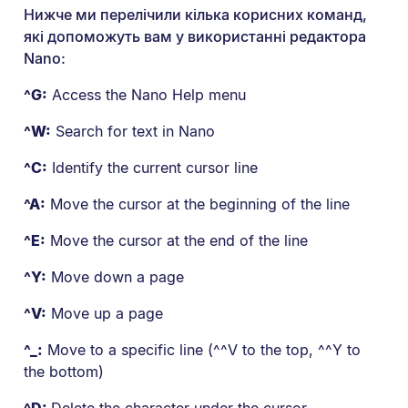
Нижче ми перелічили кілька корисних команд,
які допоможуть вам у використанні редактора
Nano:
^G:
Access the Nano Help menu
^W:
Search for text in Nano
^C:
Identify the current cursor line
^A:
Move the cursor at the beginning of the line
^E:
Move the cursor at the end of the line
^Y:
Move down a page
^V:
Move up a page
^_:
Move to a specific line (^^V to the top, ^^Y to
the bottom)