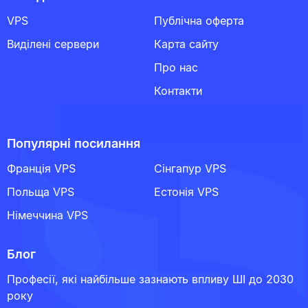
VPS
Публічна оферта
Виділені сервери
Карта сайту
Про нас
Контакти
Популярні посилання
Франція VPS
Сінгапур VPS
Польща VPS
Естонія VPS
Німеччина VPS
Блог
Професії, які найбільше зазнають впливу ШІ до 2030
року