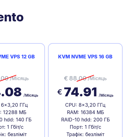
ento
ME VPS 12 GB
KVM NVME VPS 16 GB
.00
€
88.00
/Місяць
/Місяць
.08
74.91
€
/Місяць
/Місяць
 6x3,20 ГГц
CPU: 8x3,20 ГГц
: 12288 МБ
RAM: 16384 МБ
0 hdd: 140 ГБ
RAID-10 hdd: 200 ГБ
т: 1 Гбіт/с
Порт: 1 Гбіт/с
ік: безліміт
Трафік: безліміт