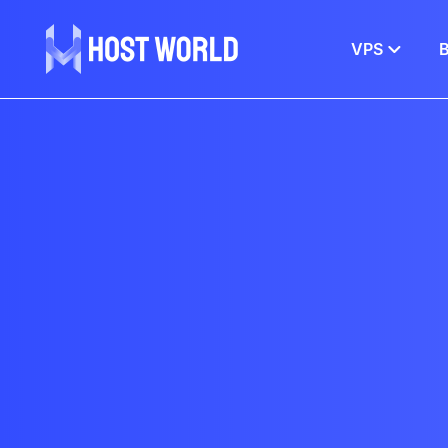
VPS
В