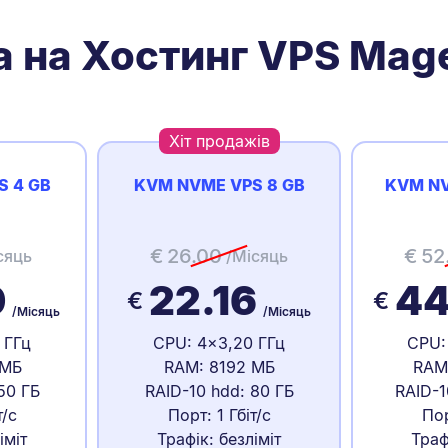
а на Хостинг VPS Mag
Хіт продажів
S 4 GB
KVM NVME VPS 8 GB
KVM NV
€
26.00
€
52
сяць
/Місяць
0
22.16
44
€
€
/Місяць
/Місяць
 ГГц
CPU: 4x3,20 ГГц
CPU:
 МБ
RAM: 8192 МБ
RAM
50 ГБ
RAID-10 hdd: 80 ГБ
RAID-1
т/с
Порт: 1 Гбіт/с
Пор
іміт
Трафік: безліміт
Траф