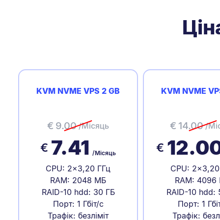
Цін
KVM NVME VPS 2 GB
KVM NVME VP
€
9.00
€
14.00
/Місяць
/Мі
7.41
12.0
€
€
/Місяць
CPU: 2x3,20 ГГц
CPU: 2x3,20
RAM: 2048 МБ
RAM: 4096
RAID-10 hdd: 30 ГБ
RAID-10 hdd: 
Порт: 1 Гбіт/с
Порт: 1 Гбі
Трафік: безліміт
Трафік: безл