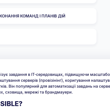
ОНАННЯ КОМАНД І ПЛАНІВ ДІЙ
мізує завдання в ІТ-середовищах, підвищуючи масштабова
аштування серверів (провізінінг), коригування налаштув
ків. Він популярний для автоматизації завдань на серве
их, сховища, мережі та брандмауери.
SIBLE?