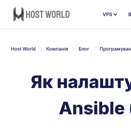
VPS
В
Host World
Компанія
Блог
Програмува
Як налашту
Ansible