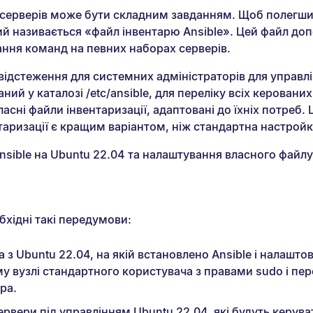
х серверів може бути складним завданням. Щоб полегши
й називається «файл інвентарю Ansible». Цей файл допо
ання команд на певних наборах серверів.
 відстеження для системних адміністраторів для управ
ний у каталозі /etc/ansible, для переліку всіх керовани
сні файли інвентаризації, адаптовані до їхніх потреб
таризації є кращим варіантом, ніж стандартна настройк
ible на Ubuntu 22.04 та налаштування власного файлу і
бхідні такі передумови:
з Ubuntu 22.04, на якій встановлено Ansible і налаштов
 вузлі стандартного користувача з правами sudo і пе
ра.
ервери під управлінням Ubuntu 22.04, які будуть керува