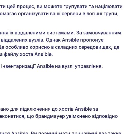
ти цей процес, ви можете групувати та націлювати
магає організувати ваші сервери в логічні групи,
ління їх віддаленими системами. За замовчуванням
х віддалених вузлів. Однак Ansible пропонує
. Це особливо корисно в складних середовищах, де
а файлу хоста Ansible.
нвентаризації Ansible на вузлі управління.
ано для підключення до хостів Ansible за
реконатися, що брандмауер увімкнено відповідно
тися Ansible. Ви повинні мати принаймні два таких