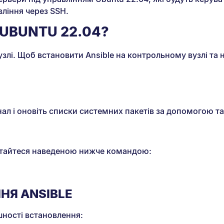
вління через SSH.
 UBUNTU 22.04?
злі. Щоб встановити Ansible на контрольному вузлі та
нал і оновіть списки системних пакетів за допомогою т
истайтеся наведеною нижче командою:
НЯ ANSIBLE
шності встановлення: