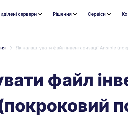
иділені сервери
Рішення
Сервіси
Ко
ння
Як налаштувати файл інвентаризації Ansible (пок
вати файл інв
 (покроковий п