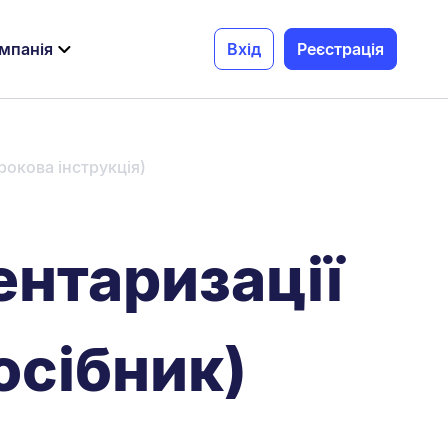
мпанія
Вхід
Реєстрація
рокова інструкція)
ентаризації
осібник)