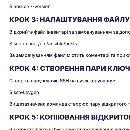
$ ansible --version
КРОК 3: НАЛАШТУВАННЯ ФАЙЛУ 
Відкрийте файл інвентарі за замовчуванням за до
$ sudo nano /etc/ansible/hosts
За замовчуванням файл містить коментарі та прикла
КРОК 4: СТВОРЕННЯ ПАРИ КЛЮЧ
Створіть пару ключів SSH на вузлі керування:
$ ssh-keygen
Вищезазначена команда створює пару відкритого та з
КРОК 5: КОПІЮВАННЯ ВІДКРИТО
Використовуйте ssh-copy-id для копіювання відкри