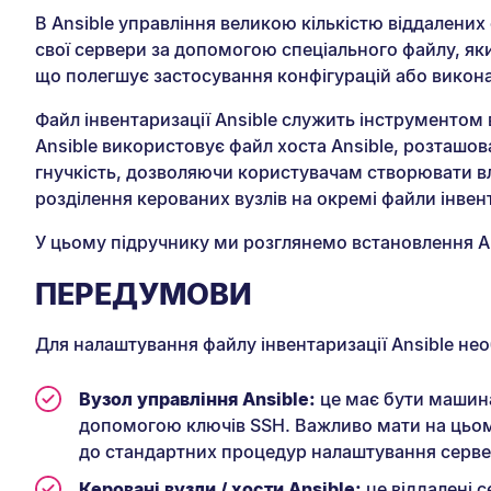
В Ansible управління великою кількістю віддалени
свої сервери за допомогою спеціального файлу, яки
що полегшує застосування конфігурацій або викон
Файл інвентаризації Ansible служить інструментом
Ansible використовує файл хоста Ansible, розташова
гнучкість, дозволяючи користувачам створювати вла
розділення керованих вузлів на окремі файли інвен
У цьому підручнику ми розглянемо встановлення Ans
ПЕРЕДУМОВИ
Для налаштування файлу інвентаризації Ansible нео
Вузол управління Ansible:
це має бути машина 
допомогою ключів SSH. Важливо мати на цьому
до стандартних процедур налаштування серве
Керовані вузли / хости Ansible:
це віддалені с