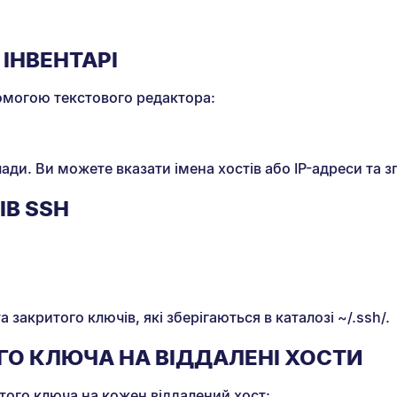
ІНВЕНТАРІ
помогою текстового редактора:
ди. Ви можете вказати імена хостів або IP-адреси та зг
ІВ SSH
акритого ключів, які зберігаються в каталозі ~/.ssh/.
ГО КЛЮЧА НА ВІДДАЛЕНІ ХОСТИ
того ключа на кожен віддалений хост: